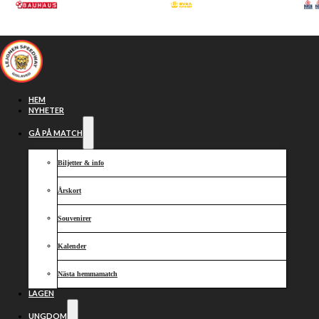
Hoppa till huvudinnehåll
Hoppa till sidfot
HEM
NYHETER
GÅ PÅ MATCH
Biljetter & info
Press
Årskort
Souvenirer
Kalender
Nästa hemmamatch
LAGEN
UNGDOM