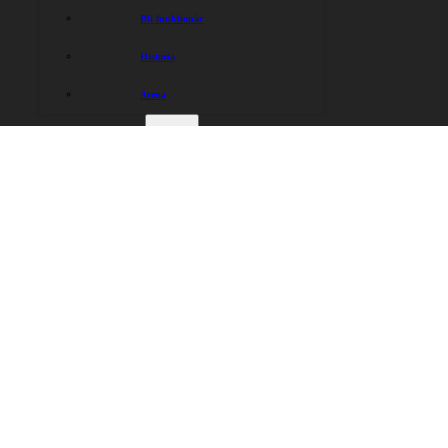
Bli funktionär
Historia
Arena
KONTAKT
Kontakt
Lejonen
Press
Hitta rätt
Hitta rätt
Kalender
Gå på match
Biljetter & info
Souvenirer
Föreningen
Karting
Lagen
Historia
Partners
Kontakt
Kontakt
Sociala medier
Kansli
Instagram
0371 – 142 75
Facebook
kansli@lejonen.se