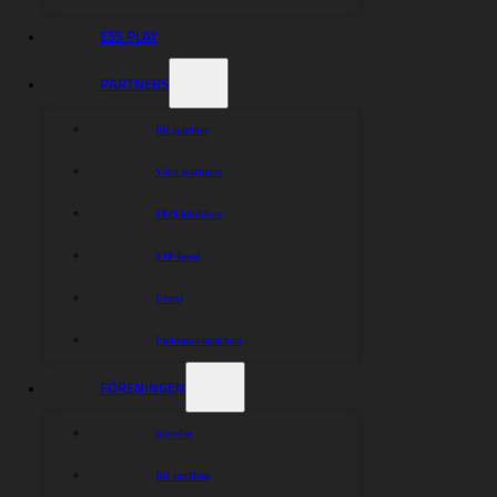
ESS PLAY
PARTNERS
Bli partner
Våra partners
1929-klubben
VIP-bord
Event
Enkrona-matchen
FÖRENINGEN
Styrelse
Bli medlem