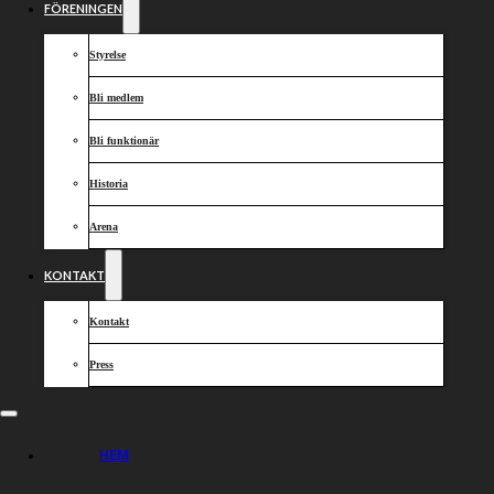
FÖRENINGEN
Styrelse
Bli medlem
Bli funktionär
Historia
Arena
KONTAKT
Kontakt
Pressinformation
Press
Pressackreditering
Namn, företag till e-post:
kansli@lejonen.se
HEM
(bifoga pressleg.)