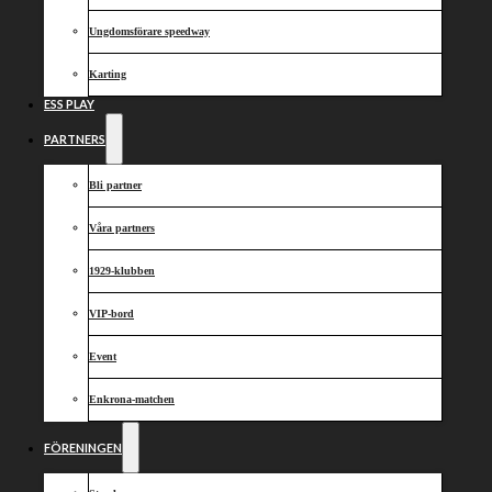
Ungdomsförare speedway
Karting
ESS PLAY
PARTNERS
Bli partner
Våra partners
1929-klubben
VIP-bord
Event
Enkrona-matchen
FÖRENINGEN