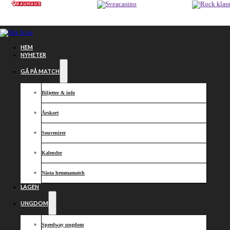
Hoppa till huvudinnehåll
Hoppa till sidfot
HEM
NYHETER
GÅ PÅ MATCH
Biljetter & info
Årskort
Garageport
Souvenirer
experten
Kalender
Nästa hemmamatch
LAGEN
UNGDOM
Speedway ungdom