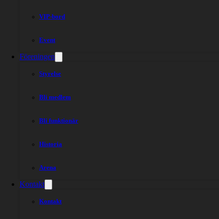
VIP-bord
Event
Föreningen
Styrelse
Bli medlem
Bli funktionär
Historia
Arena
Kontakt
Kontakt