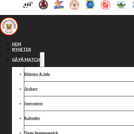
Hoppa till huvudinnehåll
Hoppa till sidfot
HEM
NYHETER
GÅ PÅ MATCH
Biljetter & info
Årskort
Souvenirer
Kalender
Nästa hemmamatch