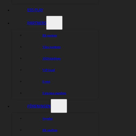
ESS PLAY
PARTNERS
Bli partner
Våra partners
1929-klubben
VIP-bord
Event
Enkrona-matchen
FÖRENINGEN
Styrelse
Bli medlem