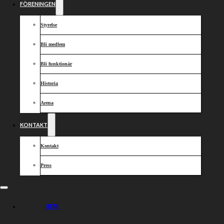
FÖRENINGEN
Lejonen
1. Patryk Dudek
Styrelse
2. Hubert Legowik
3. Dimitri Bergé
Bli medlem
4. Bartosz Zmarzlik
5. Oliver Berntzon (K)
Bli funktionär
6. Mathias Thörnblom
7. Casper Henriksson
Historia
Arena
Dela nyheten:
KONTAKT
Kontakt
Press
HEM