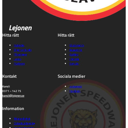
Lejonen
Hitta rätt
Hitta rätt
Kalender
Gå på match
Biljetter & info
Souvenirer
Föreningen
Karting
Lagen
Historia
Partners
Kontakt
Kontakt
Sociala medier
Kansli
Instagram
0371 – 142 75
Facebook
kansli@lejonen.se
Information
Tillgänglighet
Dataskyddspolicy
Integritetspolicy