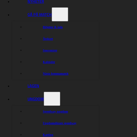
NYHETER
GÅ PÅ MATCH
Biljetter & info
Årskort
Souvenirer
Kalender
Nästa hemmamatch
LAGEN
UNGDOM
Speedway ungdom
Ungdomsförare speedway
Karting