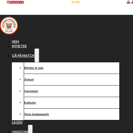
Hoppa till huvudinnehåll
Hoppa till sidfot
HEM
NYHETER
GÅ PÅ MATCH
Biljetter & info
Årskort
Souvenirer
Kalender
Laguttagning
Nästa hemmamatch
LAGEN
UNGDOM