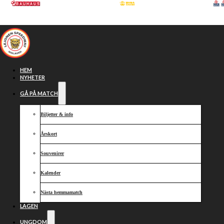
Hoppa till huvudinnehåll
Hoppa till sidfot
HEM
NYHETER
GÅ PÅ MATCH
Biljetter & info
Årskort
Souvenirer
Kalender
Francis Gusts
Nästa hemmamatch
LAGEN
UNGDOM