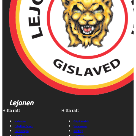
Lejonen
Hitta rätt
Hitta rätt
Kalender
Gå på match
Biljetter & info
Souvenirer
Föreningen
Karting
Lagen
Historia