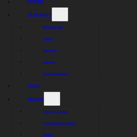
NYHETER
Dela nyheten:
GÅ PÅ MATCH
Biljetter & info
Årskort
Souvenirer
Kalender
Nästa hemmamatch
LAGEN
UNGDOM
Speedway ungdom
Ungdomsförare speedway
Karting