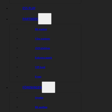
ESS PLAY
PARTNERS
Bli partner
Våra partners
1929-klubben
Enkrona-match
VIP-bord
Event
FÖRENINGEN
Styrelse
Bli medlem