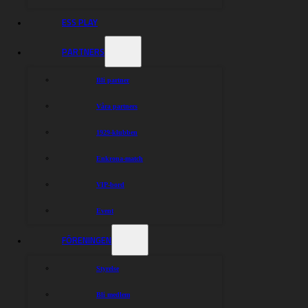
ESS PLAY
PARTNERS
Bli partner
Våra partners
1929-klubben
Enkrona-match
VIP-bord
Event
FÖRENINGEN
Styrelse
Bli medlem