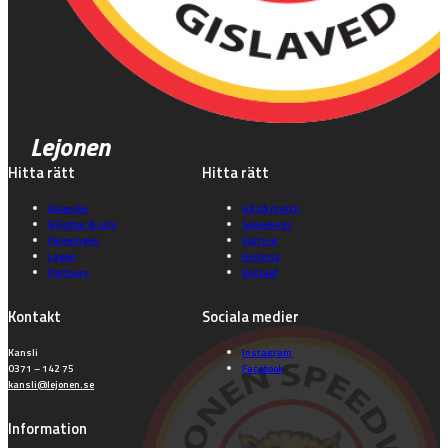
Lejonen
Hitta rätt
Hitta rätt
Kalender
Gå på match
Biljetter & info
Souvenirer
Föreningen
Karting
Lagen
Historia
Partners
Kontakt
Kontakt
Sociala medier
Kansli
Instagram
0371 – 142 75
Facebook
kansli@lejonen.se
Information