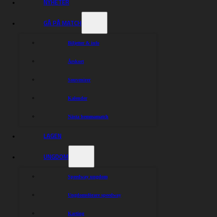
NYHETER
GÅ PÅ MATCH
Biljetter & info
Årskort
Souvenirer
Kalender
Nästa hemmamatch
LAGEN
UNGDOM
Speedway ungdom
Ungdomsförare speedway
Karting