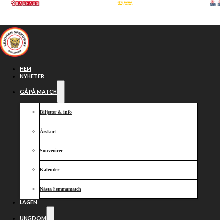
Hoppa till huvudinnehåll
Hoppa till sidfot
HEM
NYHETER
GÅ PÅ MATCH
Biljetter & info
Årskort
Souvenirer
Kalender
Två Lejon i
Nästa hemmamatch
LAGEN
UNGDOM