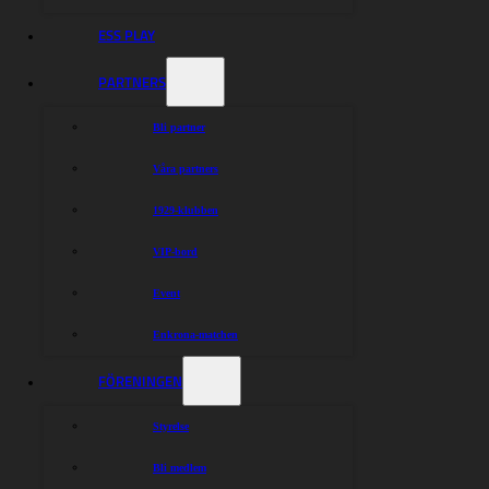
ESS PLAY
PARTNERS
Bli partner
Våra partners
Bartosz Zmarzlik
1929-klubben
VIP-bord
Event
Enkrona-matchen
FÖRENINGEN
Styrelse
Team Cierniak
Bli medlem