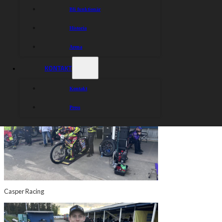
Bli funktionär
Historia
Arena
KONTAKT
Kasper Woryna klar för start
Kontakt
Press
Casper Racing