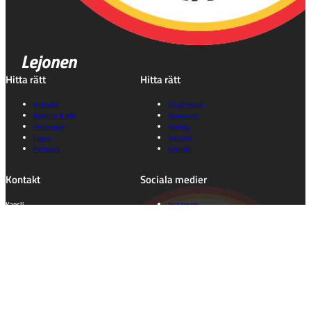
Lejonen
Hitta rätt
Hitta rätt
Kalender
Gå på match
Biljetter & info
Souvenirer
Föreningen
Karting
Lagen
Historia
Partners
Kontakt
Kontakt
Sociala medier
Kansli
Instagram
0371 – 142 75
Facebook
kansli@lejonen.se
Information
Tillgänglighet
Dataskyddspolicy
Integritetspolicy