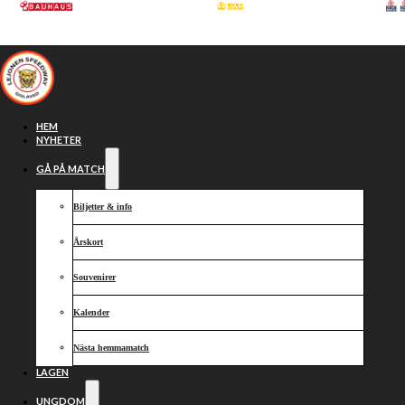
Hoppa till huvudinnehåll
Hoppa till sidfot
HEM
NYHETER
GÅ PÅ MATCH
Biljetter & info
Årskort
Souvenirer
Kalender
Några bilder
Nästa hemmamatch
LAGEN
UNGDOM