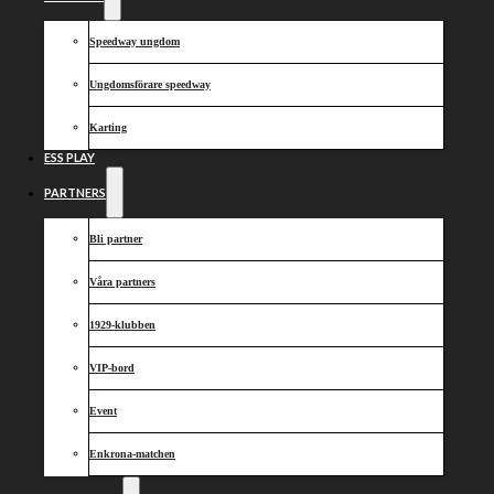
från depån
Speedway ungdom
Ungdomsförare speedway
Karting
ESS PLAY
PARTNERS
Bli partner
Våra partners
1929-klubben
VIP-bord
Event
Enkrona-matchen