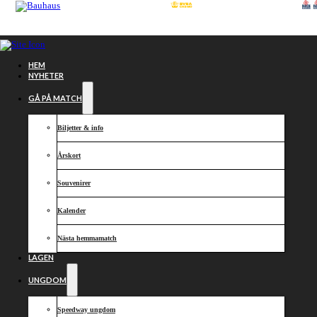
Hoppa till huvudinnehåll
Hoppa till sidfot
HEM
NYHETER
GÅ PÅ MATCH
Biljetter & info
Årskort
Souvenirer
Kalender
Nästa hemmamatch
Kraftig
LAGEN
UNGDOM
ökning av
Speedway ungdom