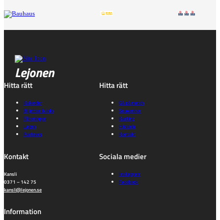
Lejonen
Hitta rätt
Hitta rätt
Kalender
Gå på match
Biljetter & info
Souvenirer
Föreningen
Karting
Lagen
Historia
Partners
Kontakt
Kontakt
Sociala medier
Kansli
Instagram
0371 – 142 75
Facebook
kansli@lejonen.se
Information