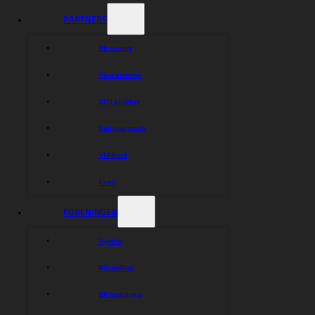
PARTNERS
Bli partner
Våra partners
1929-klubben
Enkrona-match
VIP-bord
Event
FÖRENINGEN
Styrelse
Bli medlem
Bli funktionär