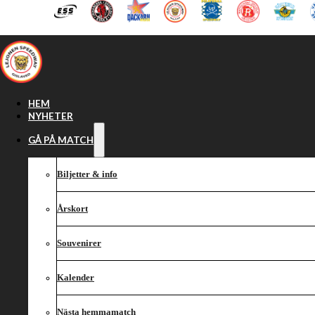
Hoppa till huvudinnehåll
Hoppa till sidfot
HEM
NYHETER
GÅ PÅ MATCH
Biljetter & info
Årskort
Souvenirer
Kalender
Nästa hemmamatch