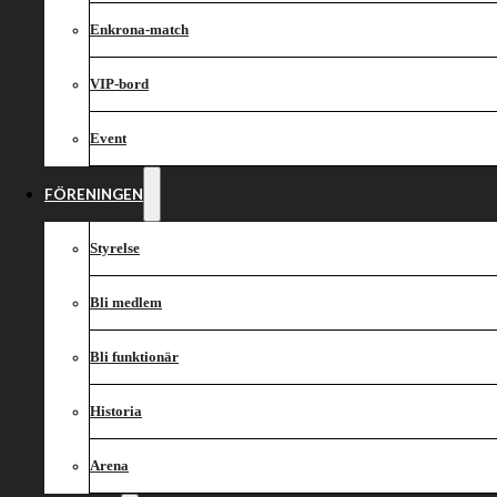
Enkrona-match
VIP-bord
Event
FÖRENINGEN
Styrelse
Bli medlem
Bli funktionär
Historia
Arena