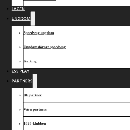
Årets publikmat
LAGEN
UNGDOM
Speedway ungdom
Ungdomsförare speedway
Karting
ESS PLAY
PARTNERS
Bli partner
Våra partners
1929-klubben