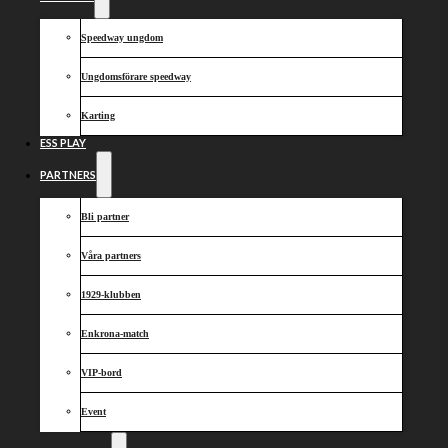
Casper och
brons till
Speedway ungdom
Sammy!
Ungdomsförare speedway
Karting
ESS PLAY
PARTNERS
Bli partner
Våra partners
1929-klubben
Enkrona-match
VIP-bord
Event