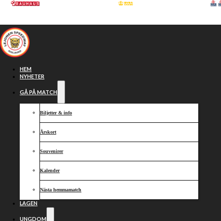
Hoppa till huvudinnehåll
Hoppa till sidfot
HEM
NYHETER
GÅ PÅ MATCH
Biljetter & info
Årskort
Souvenirer
Kalender
Silver till
Nästa hemmamatch
LAGEN
UNGDOM