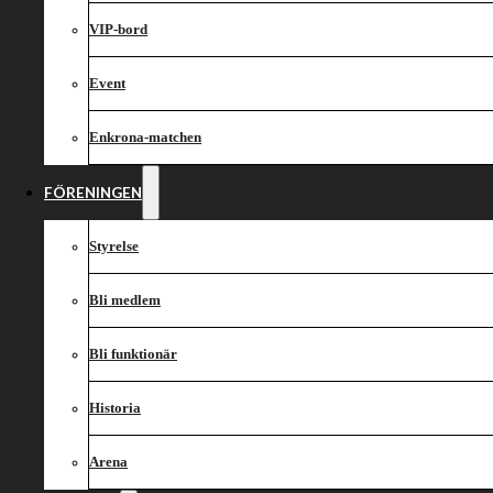
VIP-bord
Event
Enkrona-matchen
FÖRENINGEN
Styrelse
Bli medlem
Bli funktionär
Historia
Arena