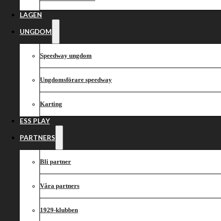
Vargarna – Lej
LAGEN
UNGDOM
Speedway ungdom
Ungdomsförare speedway
Karting
ESS PLAY
PARTNERS
Bli partner
Våra partners
1929-klubben