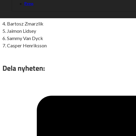
1. Dominik Kubera
Press
2. Mateusz Cierniak
3. Oliver Berntzon
4. Bartosz Zmarzlik
5. Jaimon Lidsey
6. Sammy Van Dyck
7. Casper Henriksson
Dela nyheten: