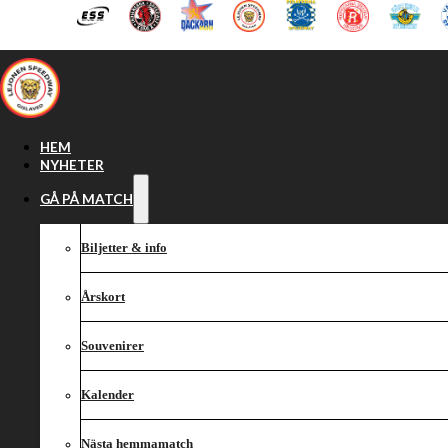
Hoppa till huvudinnehåll
Hoppa till sidfot
HEM
NYHETER
GÅ PÅ MATCH
Biljetter & info
Årskort
Souvenirer
Kalender
Nästa hemmamatch