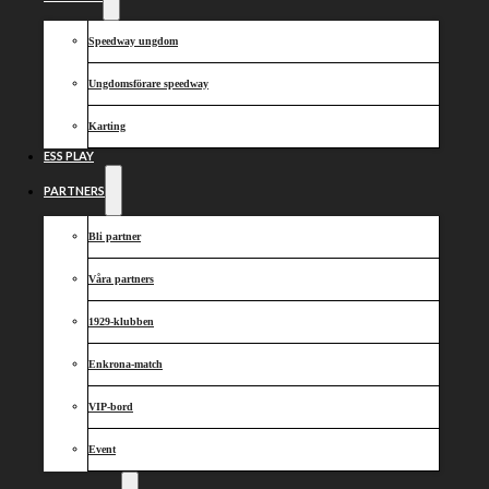
2
Speedway ungdom
Ungdomsförare speedway
Karting
ESS PLAY
PARTNERS
Bli partner
Våra partners
1929-klubben
Enkrona-match
VIP-bord
Dela nyheten:
Event