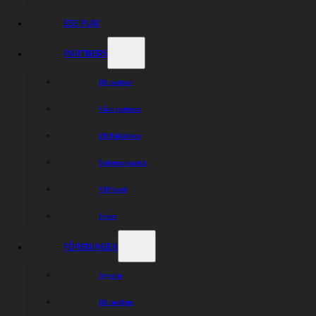
ESS PLAY
PARTNERS
Bli partner
Våra partners
1929-klubben
Enkrona-match
VIP-bord
Event
FÖRENINGEN
Styrelse
Bli medlem