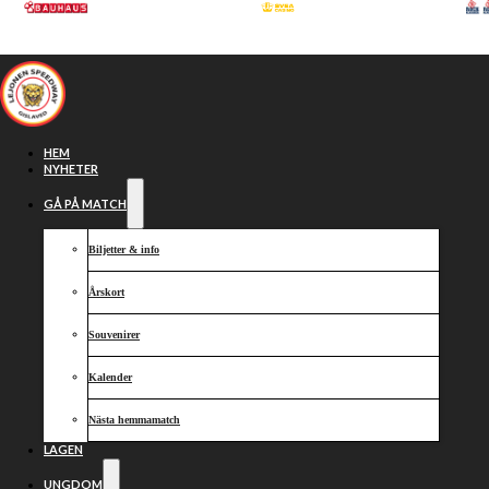
Hoppa till huvudinnehåll
Hoppa till sidfot
HEM
NYHETER
GÅ PÅ MATCH
Biljetter & info
Årskort
Souvenirer
Kalender
Nyhet lejonen
Nästa hemmamatch
LAGEN
UNGDOM