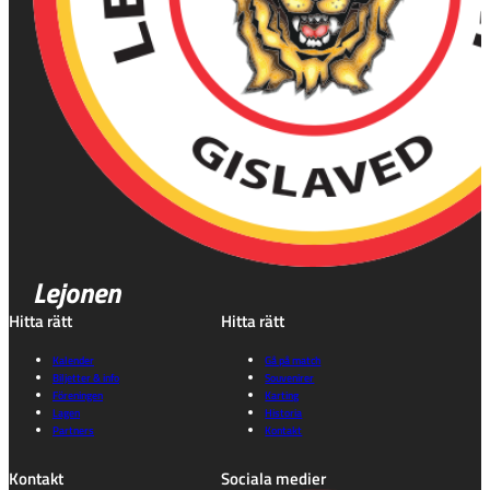
Lejonen
Hitta rätt
Hitta rätt
Kalender
Gå på match
Biljetter & info
Souvenirer
Föreningen
Karting
Lagen
Historia
Partners
Kontakt
Kontakt
Sociala medier