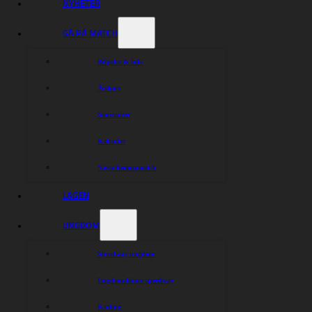
NYHETER
GÅ PÅ MATCH
Biljetter & info
Årskort
Souvenirer
Kalender
Nästa hemmamatch
LAGEN
UNGDOM
Speedway ungdom
Ungdomsförare speedway
Karting