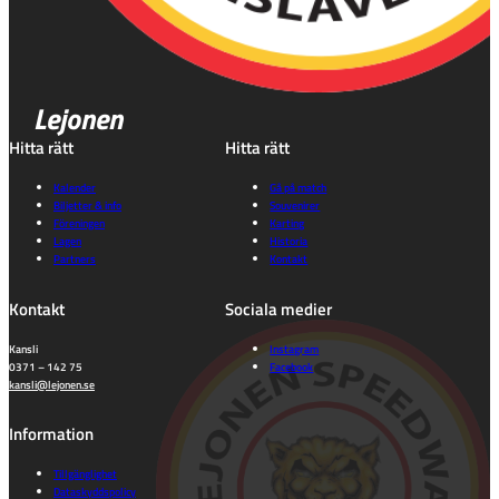
Lejonen
Hitta rätt
Hitta rätt
Kalender
Gå på match
Biljetter & info
Souvenirer
Föreningen
Karting
Lagen
Historia
Partners
Kontakt
Kontakt
Sociala medier
Kansli
Instagram
0371 – 142 75
Facebook
kansli@lejonen.se
Information
Tillgänglighet
Dataskyddspolicy