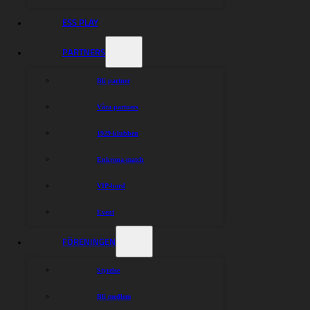
ESS PLAY
PARTNERS
Bli partner
Våra partners
1929-klubben
Enkrona-match
VIP-bord
Event
FÖRENINGEN
Styrelse
Bli medlem