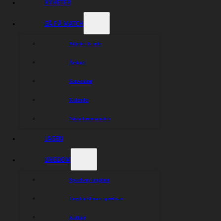
NYHETER
GÅ PÅ MATCH
Biljetter & info
Årskort
Souvenirer
Kalender
Nästa hemmamatch
LAGEN
UNGDOM
Speedway ungdom
Ungdomsförare speedway
Karting