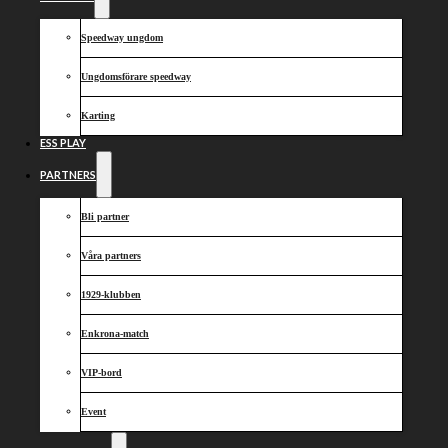
Säsongen närmar sig och första aktiviteterna på
Speedway ungdom
banan är redan nästa helg.
Därför samlas vi söndagen den 14:e april för en
Ungdomsförare speedway
fixardag där vi hjälps åt att få Onepartnergroup
Arena i samma fina skick för förra året.
Karting
Fika, sällskap och viktiga uppgifter väntar på oss.
ESS PLAY
Välkomna!
PARTNERS
Bli partner
Dela nyheten:
Våra partners
1929-klubben
Enkrona-match
VIP-bord
Event