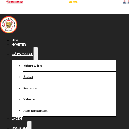
Hoppa till huvudinnehåll
Hoppa till sidfot
HEM
NYHETER
GÅ PÅ MATCH
Biljetter & info
Årskort
Souvenirer
Kalender
Städdag
Nästa hemmamatch
LAGEN
UNGDOM