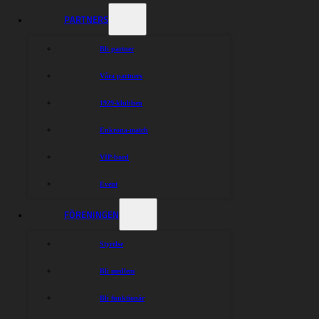
Krzysztof Buczkowski
PARTNERS
Szymon Wozniak
Max Fricke
Bli partner
Jason Doyle
Jonatan Grahn
Våra partners
Johannes Stark
1929-klubben
Dela nyheten:
Enkrona-match
VIP-bord
Event
FÖRENINGEN
Styrelse
Bli medlem
Bli funktionär