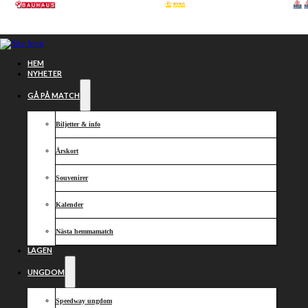
Hoppa till huvudinnehåll
Hoppa till sidfot
HEM
NYHETER
GÅ PÅ MATCH
Biljetter & info
Årskort
Souvenirer
Kalender
Nästa hemmamatch
LAGEN
Spännande
UNGDOM
Speedway ungdom