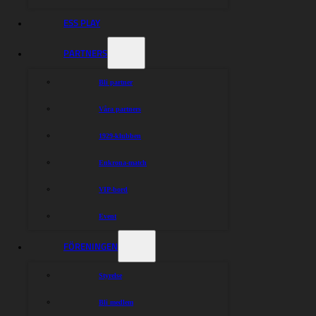
ESS PLAY
PARTNERS
Bli partner
Våra partners
1929-klubben
Enkrona-match
VIP-bord
Event
FÖRENINGEN
Styrelse
Bli medlem