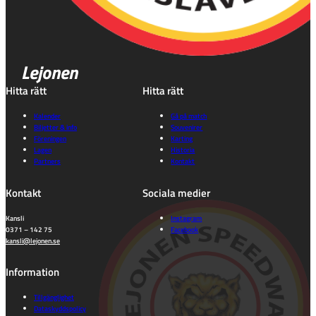
Lejonen
Hitta rätt
Hitta rätt
Kalender
Gå på match
Biljetter & info
Souvenirer
Föreningen
Karting
Lagen
Historia
Partners
Kontakt
Kontakt
Sociala medier
Kansli
Instagram
0371 – 142 75
Facebook
kansli@lejonen.se
Information
Tillgänglighet
Dataskyddspolicy