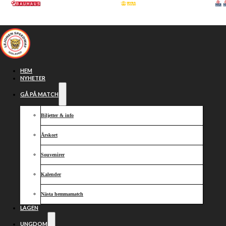
Hoppa till huvudinnehåll
Hoppa till sidfot
HEM
NYHETER
GÅ PÅ MATCH
Biljetter & info
Årskort
Souvenirer
Kalender
Casper tog
Nästa hemmamatch
LAGEN
UNGDOM