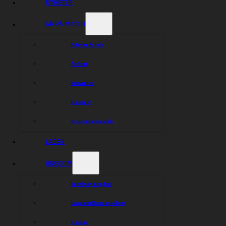
NYHETER
GÅ PÅ MATCH
Biljetter & info
Årskort
Souvenirer
Kalender
Nästa hemmamatch
LAGEN
UNGDOM
Speedway ungdom
Ungdomsförare speedway
Karting