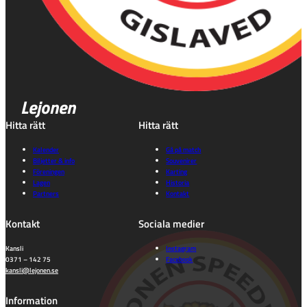
Lejonen
Hitta rätt
Hitta rätt
Kalender
Gå på match
Biljetter & info
Souvenirer
Föreningen
Karting
Lagen
Historia
Partners
Kontakt
Kontakt
Sociala medier
Kansli
Instagram
0371 – 142 75
Facebook
kansli@lejonen.se
Information