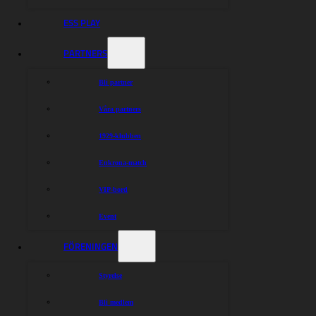
ESS PLAY
PARTNERS
Bli partner
Våra partners
1929-klubben
Enkrona-match
VIP-bord
Event
FÖRENINGEN
Styrelse
Bli medlem