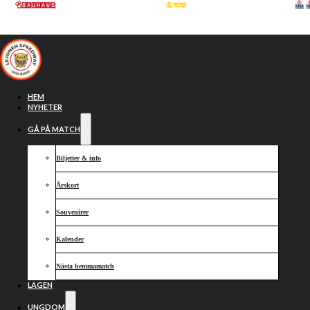
Hoppa till huvudinnehåll
Hoppa till sidfot
HEM
NYHETER
GÅ PÅ MATCH
Biljetter & info
Årskort
Souvenirer
Kalender
Lejonen
Nästa hemmamatch
LAGEN
UNGDOM