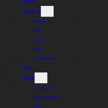
NYHETER
GÅ PÅ MATCH
Biljetter & info
Årskort
Souvenirer
Kalender
Nästa hemmamatch
LAGEN
UNGDOM
Speedway ungdom
Ungdomsförare speedway
Karting