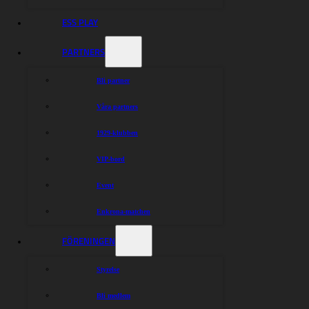
ESS PLAY
PARTNERS
Bli partner
Våra partners
1929-klubben
VIP-bord
Event
Enkrona-matchen
FÖRENINGEN
Styrelse
Bli medlem