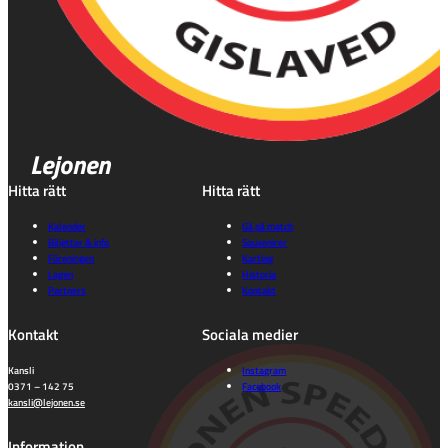
Lejonen
Hitta rätt
Hitta rätt
Kalender
Gå på match
Biljetter & info
Souvenirer
Föreningen
Karting
Lagen
Historia
Partners
Kontakt
Kontakt
Sociala medier
Kansli
Instagram
0371 – 142 75
Facebook
kansli@lejonen.se
Information