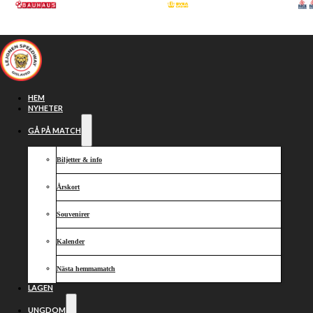
Hoppa till huvudinnehåll
Hoppa till sidfot
HEM
NYHETER
GÅ PÅ MATCH
Biljetter & info
Årskort
Souvenirer
Kalender
Funktionärsmöte
Nästa hemmamatch
LAGEN
UNGDOM