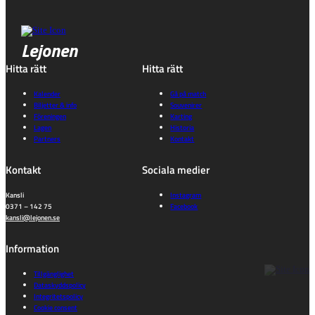
Lejonen
Hitta rätt
Hitta rätt
Kalender
Gå på match
Biljetter & info
Souvenirer
Föreningen
Karting
Lagen
Historia
Partners
Kontakt
Kontakt
Sociala medier
Kansli
Instagram
0371 – 142 75
Facebook
kansli@lejonen.se
Information
Tillgänglighet
Dataskyddspolicy
Integritetspolicy
Cookie consent