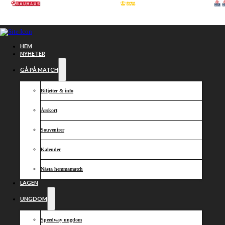
Hoppa till huvudinnehåll
Hoppa till sidfot
HEM
NYHETER
GÅ PÅ MATCH
Biljetter & info
Årskort
Souvenirer
Kalender
Nästa hemmamatch
Resultat
LAGEN
UNGDOM
helgens
Speedway ungdom