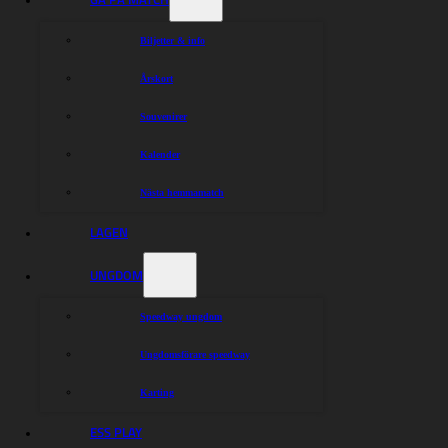
Biljetter & info
Årskort
Souvenirer
Kalender
Nästa hemmamatch
LAGEN
UNGDOM
Speedway ungdom
Ungdomsförare speedway
Karting
ESS PLAY