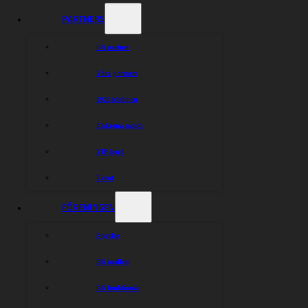
PARTNERS
Bli partner
Våra partners
1929-klubben
Enkrona-match
VIP-bord
Event
FÖRENINGEN
Styrelse
Bli medlem
Bli funktionär