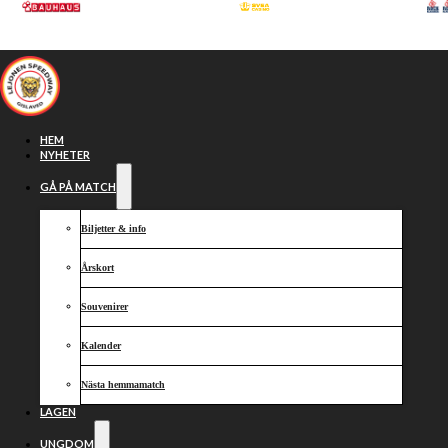
Hoppa till huvudinnehåll
Hoppa till sidfot
HEM
NYHETER
GÅ PÅ MATCH
Biljetter & info
Årskort
Souvenirer
Kalender
Vi laddar om
Nästa hemmamatch
LAGEN
UNGDOM