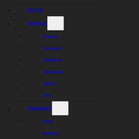
ESS PLAY
PARTNERS
Bli partner
Våra partners
1929-klubben
Enkrona-match
VIP-bord
Event
FÖRENINGEN
Styrelse
Bli medlem