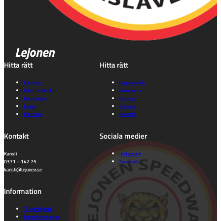
Lejonen
Hitta rätt
Hitta rätt
Kalender
Gå på match
Biljetter & info
Souvenirer
Föreningen
Karting
Lagen
Historia
Partners
Kontakt
Kontakt
Sociala medier
Kansli
Instagram
0371 – 142 75
Facebook
kansli@lejonen.se
Information
Tillgänglighet
Dataskyddspolicy