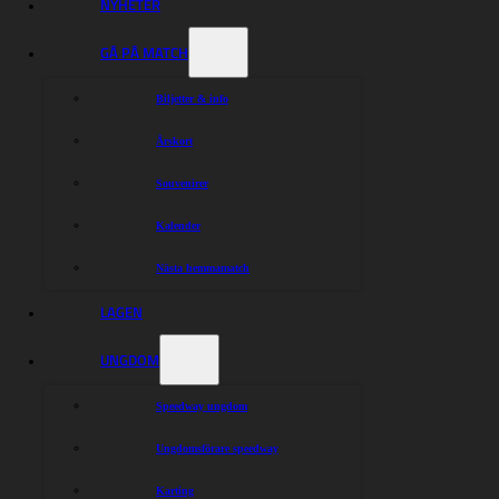
Det var härligt, även som bortalag, att känna
NYHETER
stämningen som de lättade publikrestriktionerna
innebar i Eskilstuna. Nu hoppas vi att vår egen publik
GÅ PÅ MATCH
också sluter upp kring laget och skapar den där extra
energin som hemmaplan ska innebära. Biljetter löser
Biljetter & info
man i förväg via Tickster för att vara säker på plats och
placering, eller direkt i Stora Entrén där kvarvarande
Årskort
biljetter till publikvallarna i kurvorna säljs.
Välkomna på liveidrott!
Souvenirer
Kalender
Dela nyheten:
Nästa hemmamatch
LAGEN
UNGDOM
Speedway ungdom
Ungdomsförare speedway
Karting