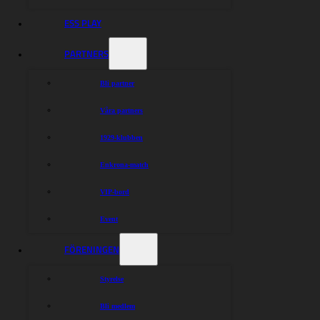
ESS PLAY
PARTNERS
Bli partner
Våra partners
1929-klubben
Enkrona-match
VIP-bord
Event
FÖRENINGEN
Styrelse
Bli medlem