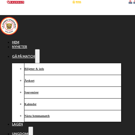
Hoppa till huvudinnehåll
Hoppa till sidfot
HEM
NYHETER
GÅ PÅ MATCH
Biljetter & info
Årskort
Souvenirer
Kalender
Rohan
Nästa hemmamatch
LAGEN
UNGDOM