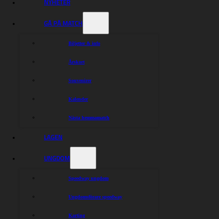
givetvis fram emot ytterligare en säsong med Rohan
NYHETER
som en potentiell heatledare”, säger Mikael Holmstrand,
lagledare.
GÅ PÅ MATCH
Lejonens trupp består därmed av:
Biljetter & info
Rohan Tungate
Robert Lambert
Årskort
Oliver Berntzon
Nikolai Klindt
Souvenirer
Mathias Thörnblom
Linus Eklöf
Kalender
Casper Henriksson
Kacper Woryna
Nästa hemmamatch
LAGEN
Dela nyheten:
UNGDOM
Speedway ungdom
Ungdomsförare speedway
Karting