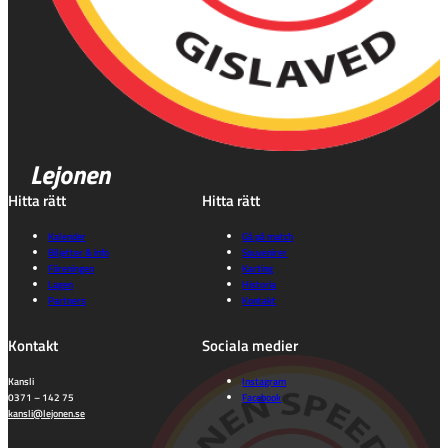
Lejonen
Hitta rätt
Hitta rätt
Kalender
Gå på match
Biljetter & info
Souvenirer
Föreningen
Karting
Lagen
Historia
Partners
Kontakt
Kontakt
Sociala medier
Kansli
Instagram
0371 – 142 75
Facebook
kansli@lejonen.se