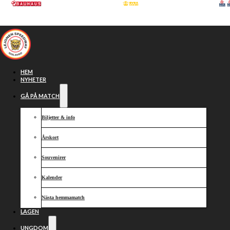
Hoppa till huvudinnehåll
Hoppa till sidfot
HEM
NYHETER
GÅ PÅ MATCH
Biljetter & info
Årskort
Souvenirer
Kalender
Ny stark
Nästa hemmamatch
LAGEN
UNGDOM