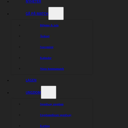
NYHETER
GÅ PÅ MATCH
Biljetter & info
Årskort
Souvenirer
Kalender
Nästa hemmamatch
LAGEN
UNGDOM
Speedway ungdom
Ungdomsförare speedway
Karting