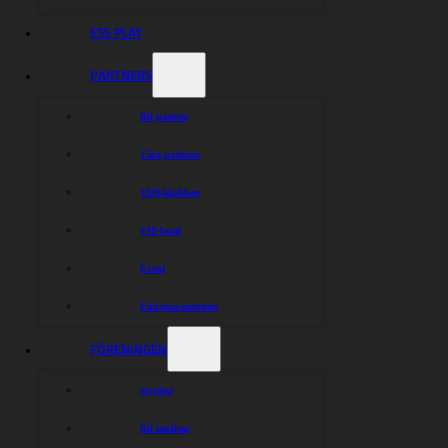
ESS PLAY
PARTNERS
Bli partner
Våra partners
1929-klubben
VIP-bord
Event
Enkrona-matchen
FÖRENINGEN
Styrelse
Bli medlem