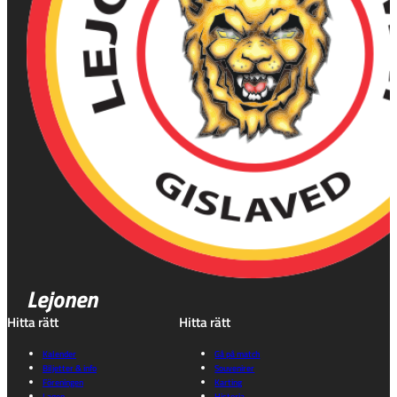
Lejonen
Hitta rätt
Hitta rätt
Kalender
Gå på match
Biljetter & info
Souvenirer
Föreningen
Karting
Lagen
Historia