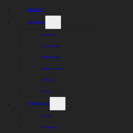
ESS PLAY
PARTNERS
Bli partner
Våra partners
1929-klubben
Enkrona-match
VIP-bord
Event
FÖRENINGEN
Styrelse
Bli medlem