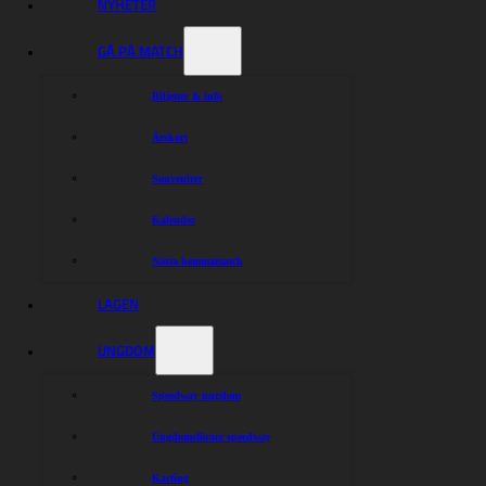
NYHETER
Dela nyheten:
GÅ PÅ MATCH
Biljetter & info
Årskort
Souvenirer
Kalender
Nästa hemmamatch
LAGEN
UNGDOM
Speedway ungdom
Ungdomsförare speedway
Karting