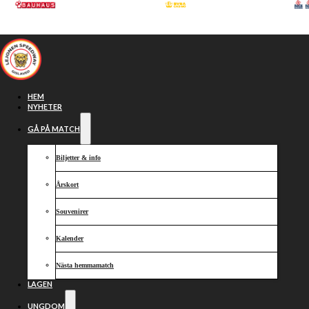
Hoppa till huvudinnehåll
Hoppa till sidfot
HEM
NYHETER
GÅ PÅ MATCH
Biljetter & info
Årskort
Souvenirer
Kalender
Lejonseger
Nästa hemmamatch
LAGEN
UNGDOM