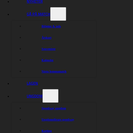
NYHETER
Dela nyheten:
GÅ PÅ MATCH
Biljetter & info
Årskort
Souvenirer
Kalender
Nästa hemmamatch
LAGEN
UNGDOM
Speedway ungdom
Ungdomsförare speedway
Karting