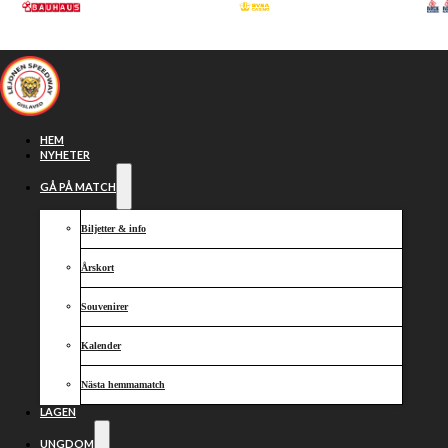
Hoppa till huvudinnehåll
Hoppa till sidfot
HEM
NYHETER
GÅ PÅ MATCH
Biljetter & info
Årskort
Souvenirer
Kalender
Slutspelsfest
Nästa hemmamatch
LAGEN
UNGDOM