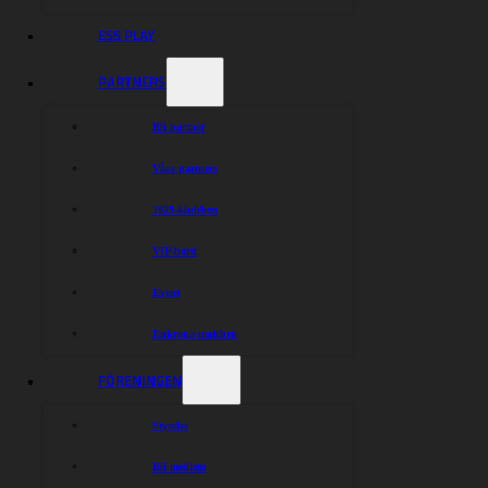
ESS PLAY
PARTNERS
Bli partner
Våra partners
1929-klubben
VIP-bord
Event
Enkrona-matchen
FÖRENINGEN
Styrelse
Bli medlem