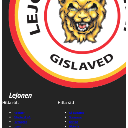
Lejonen
Hitta rätt
Hitta rätt
Kalender
Gå på match
Biljetter & info
Souvenirer
Föreningen
Karting
Lagen
Historia