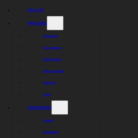
ESS PLAY
PARTNERS
Bli partner
Våra partners
1929-klubben
Enkrona-match
VIP-bord
Event
FÖRENINGEN
Styrelse
Bli medlem