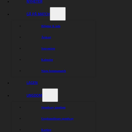
NYHETER
GÅ PÅ MATCH
Biljetter & info
Årskort
Souvenirer
Kalender
Nästa hemmamatch
LAGEN
UNGDOM
Speedway ungdom
Ungdomsförare speedway
Karting