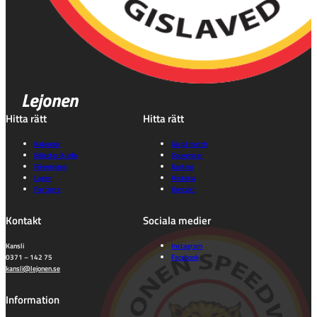
Lejonen
Hitta rätt
Hitta rätt
Kalender
Gå på match
Biljetter & info
Souvenirer
Föreningen
Karting
Lagen
Historia
Partners
Kontakt
Kontakt
Sociala medier
Kansli
Instagram
0371 – 142 75
Facebook
kansli@lejonen.se
Information