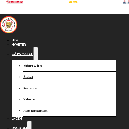
Hoppa till huvudinnehåll
Hoppa till sidfot
HEM
NYHETER
GÅ PÅ MATCH
Biljetter & info
Årskort
Souvenirer
Kalender
Krzysztof
Nästa hemmamatch
LAGEN
UNGDOM